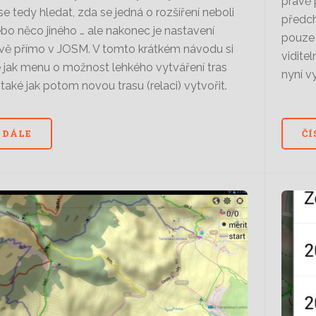
právě p
se tedy hledat, zda se jedná o rozšíření neboli
předch
ebo něco jiného … ale nakonec je nastavení
pouze 
vě přímo v JOSM. V tomto krátkém návodu si
vidite
jak menu o možnost lehkého vytváření tras
nyní v
a také jak potom novou trasu (relaci) vytvořit.
 DÁLE
ČÍ