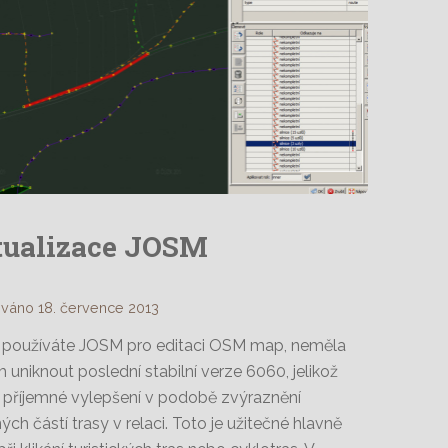
ualizace JOSM
ováno 18. července 2013
 používáte JOSM pro editaci OSM map, neměla
 uniknout poslední stabilní verze 6060, jelikož
í příjemné vylepšení v podobě zvýraznění
ých částí trasy v relaci. Toto je užitečné hlavně