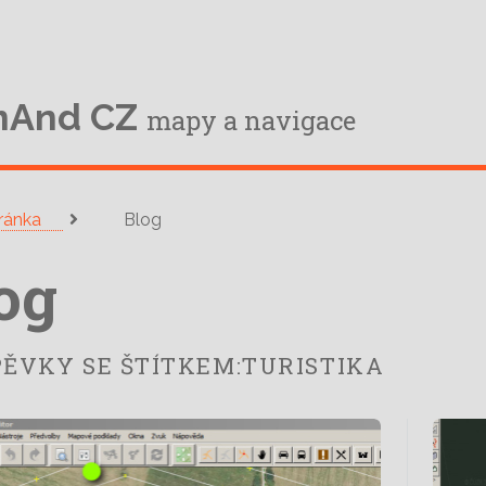
e
mAnd CZ
mapy a navigace
tránka
Blog
og
PĚVKY SE ŠTÍTKEM:TURISTIKA