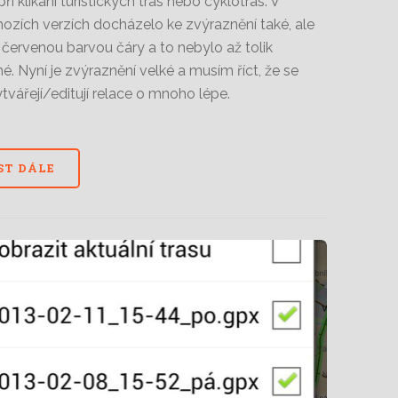
ři klikání turistických tras nebo cyklotras. V
ozích verzích docházelo ke zvýraznění také, ale
červenou barvou čáry a to nebylo až tolik
lné. Nyní je zvýraznění velké a musím říct, že se
ytvářejí/editují relace o mnoho lépe.
ST DÁLE