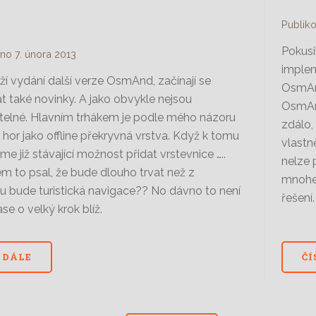
Publiko
Pokusi
no 7. února 2013
implem
íží vydání další verze OsmAnd, začínají se
OsmAn
t také novinky. A jako obvykle nejsou
OsmAn
elné. Hlavním trhákem je podle mého názoru
zdálo, 
 hor jako offline překryvná vrstva. Když k tomu
vlastn
me již stávající možnost přidat vrstevnice …..
nelze 
em to psal, že bude dlouho trvat než z
mnohem
bude turistická navigace?? No dávno to není
řešení
se o velký krok blíž.
 DÁLE
ČÍ