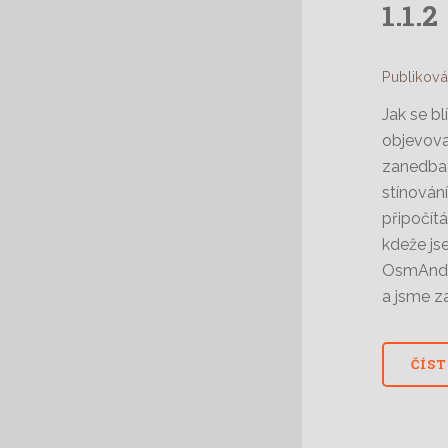
1.1.2
Publiková
Jak se bl
objevova
zanedbat
stínování
připočítá
kdeže js
OsmAndu 
a jsme za
ČÍST