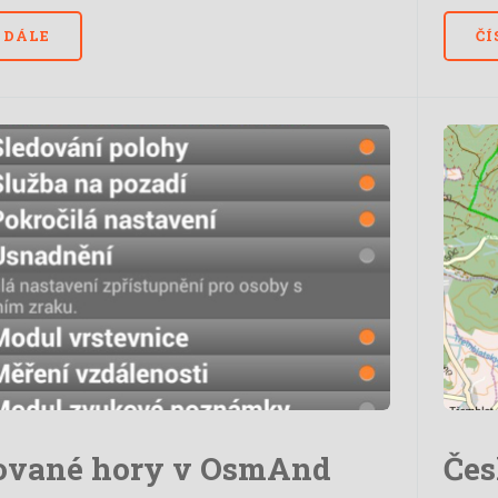
 DÁLE
ČÍ
ované hory v OsmAnd
Čes