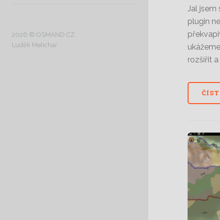
Jal jsem 
plugin n
překvapi
2026 © OSMAND CZ.
Luděk Melichar
ukážeme 
rozšířit 
ČÍST