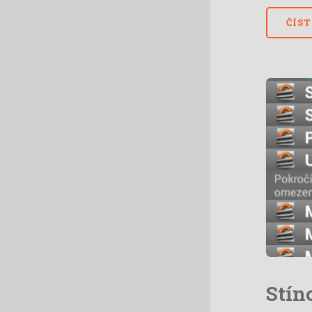
ČÍST
Stín