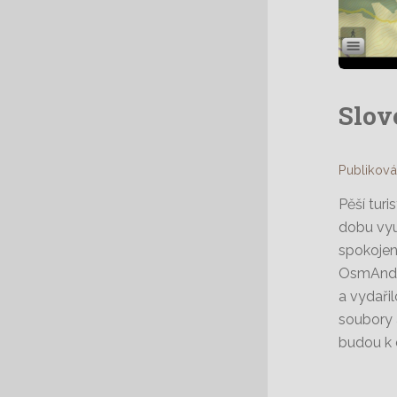
Slov
Publiková
Pěší turi
dobu vyu
spokojen
OsmAndu 
a vydařil
soubory 
budou k d