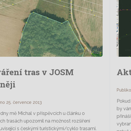
áření tras v JOSM
Akt
něji
Publik
Pokud
no 25. července 2013
by vám
 dny mě Michal v příspěvcích u článku o
přináš
kých trasách upozornil na možnost rozšíření
vybran
visející s českými turistickými/cyklo trasami.