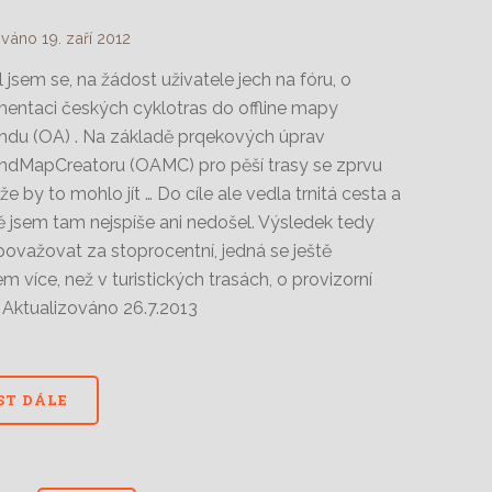
váno 19. zaří 2012
l jsem se, na žádost uživatele jech na fóru, o
entaci českých cyklotras do offline mapy
du (OA) . Na základě prqekových úprav
dMapCreatoru (OAMC) pro pěší trasy se zprvu
že by to mohlo jít … Do cíle ale vedla trnitá cesta a
ě jsem tam nejspíše ani nedošel. Výsledek tedy
považovat za stoprocentní, jedná se ještě
 více, než v turistických trasách, o provizorní
. Aktualizováno 26.7.2013
ST DÁLE