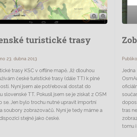
enské turistické trasy
Zob
no 23. dubna 2013
Publiko
stické trasy KSC v offline mapě. Již dlouhou
Jedna 
žívám české turistické trasy (dále TT) k plné
OsmAnd
osti. Nyní jsem ale potřeboval dostat do
oficiá
slovenské TT. Pokusil jsem se je získat z OSM
součas
o se. Jen bylo trochu nutné upravit importní
doposu
a soubory zobrazovačů. Nyní je tedy máme a
tras n
ispozici stejně jako české.
zobraz
tomu i 