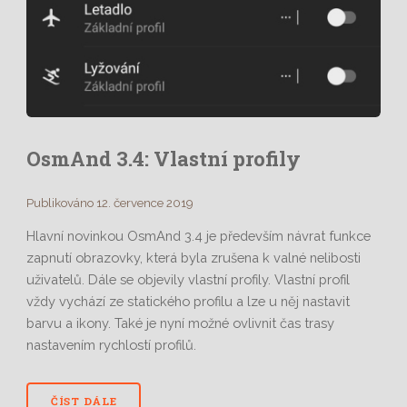
OsmAnd 3.4: Vlastní profily
Publikováno 12. července 2019
Hlavní novinkou OsmAnd 3.4 je především návrat funkce
zapnutí obrazovky, která byla zrušena k valné nelibosti
uživatelů. Dále se objevily vlastní profily. Vlastní profil
vždy vychází ze statického profilu a lze u něj nastavit
barvu a ikony. Také je nyní možné ovlivnit čas trasy
nastavením rychlostí profilů.
ČÍST DÁLE