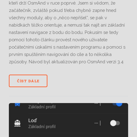
kteří drží OsmAnd v ruce poprvé. Jsem si vědom, že
začátečník, zvláště pokud třeba chybně zapne hned
všechny moduly, aby o „něco nepřišel“, se pak v
nabídkách těžko orientuje, a nemusí tak najít ani základní
nastavení navigace z bodu do bodu. Pokusím se tedy
pomocí tohoto článku provést nového uživatele
počátečními úskalími s nastavením programu a pomoci s
prvním spuštěním navigování do cíle a to několika
způsoby. Návod byl aktualizován pro OsmAnd verzi 3.4
ČÍST DÁLE