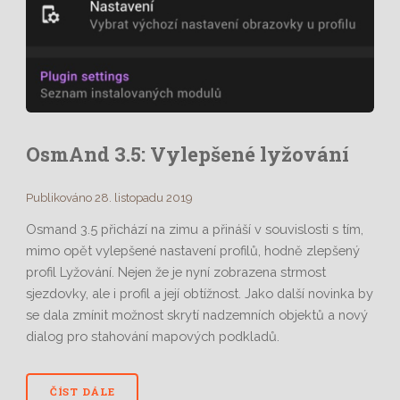
OsmAnd 3.5: Vylepšené lyžování
Publikováno 28. listopadu 2019
Osmand 3.5 přichází na zimu a přináší v souvislosti s tím,
mimo opět vylepšené nastavení profilů, hodně zlepšený
profil Lyžování. Nejen že je nyní zobrazena strmost
sjezdovky, ale i profil a její obtížnost. Jako další novinka by
se dala zmínit možnost skrytí nadzemních objektů a nový
dialog pro stahování mapových podkladů.
ČÍST DÁLE