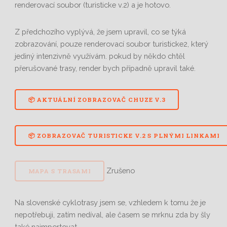
renderovací soubor (turisticke v.2) a je hotovo.
Z předchozího vyplývá, že jsem upravil, co se týká
zobrazování, pouze renderovací soubor turisticke2, který
jediný intenzivně využívám. pokud by někdo chtěl
přerušované trasy, render bych případně upravil také.
📦 AKTUÁLNÍ ZOBRAZOVAČ CHUZE V.3
📦 ZOBRAZOVAČ TURISTICKE V.2 S PLNÝMI LINKAMI
Zrušeno
MAPA S TRASAMI
Na slovenské cyklotrasy jsem se, vzhledem k tomu že je
nepotřebuji, zatím nedíval, ale časem se mrknu zda by šly
také naimportovat.