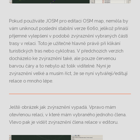
Pokud používáte JOSM pro editaci OSM map, neměla by
vám uniknout poslední stabilní verze 6060, jelikož přináší
příjemné vylepšení v podobě zvýraznění vybraných částí
trasy v relaci. Toto je užitečné hlavně právě při klikání
turistických tras nebo cyklotras. V předchozích verzích
docházelo ke zvýraznění také, ale pouze červenou
barvou čáry a to nebylo až tolik viditelné. Nyní je
zvýraznění velké a musím říct, že se nyní vytvářejí/editují
relace o mnoho lépe.
Ještě obrázek jak zvýraznění vypadá. Vpravo mám
otevřenou relaci, v které mám vybraného jednoho člena.
Vlevo pak je vidět zvýraznění člena relace v editoru.