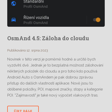
OsmAnd 4.5: Záloha do cloudu
Publikováno 12. srpna 2023
Novinek v této verzi je poměrně hodně a určitě bych
vyzdvihl dvě. Jednak je to bezplatná možnost zálohování
některých položek do cloudu a pro toho kdo používá
Android Auto s OsmAndem je pak dobrou zprávou
přístup do dalších vlastností aplikace. Nově jsou to
oblíbené položky, POI, mapové značky, stopy a kategorie
POI. "Zajímavostí" je také nový výpočet vlakových tras.
ČÍST DÁLE