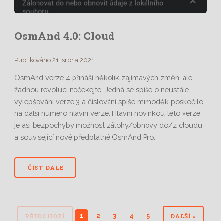
OsmAnd 4.0: Cloud
Publikováno 21. srpna 2021
OsmAnd verze 4 přináší několik zajímavých změn, ale
žádnou revoluci nečekejte. Jedná se spíše o neustálé
vylepšování verze 3 a číslování spíše mimoděk poskočilo
na další numero hlavní verze. Hlavní novinkou této verze
je asi bezpochyby možnost zálohy/obnovy do/z cloudu
a související nové předplatné OsmAnd Pro.
ČÍST DÁLE
1
2
3
4
5
PŘEDCHOZÍ
DALŠÍ »