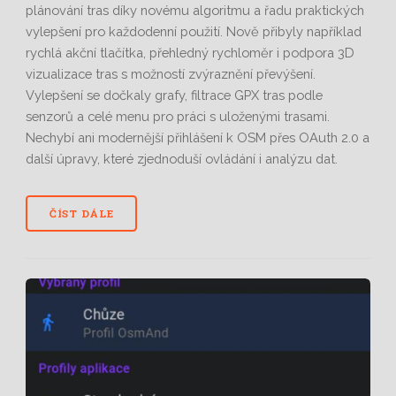
plánování tras díky novému algoritmu a řadu praktických
vylepšení pro každodenní použití. Nově přibyly například
rychlá akční tlačítka, přehledný rychloměr i podpora 3D
vizualizace tras s možností zvýraznění převýšení.
Vylepšení se dočkaly grafy, filtrace GPX tras podle
senzorů a celé menu pro práci s uloženými trasami.
Nechybí ani modernější přihlášení k OSM přes OAuth 2.0 a
další úpravy, které zjednoduší ovládání i analýzu dat.
ČÍST DÁLE