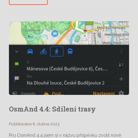
OsmAnd 4.4: Sdílení trasy
Publikováno 8. dubna 2023
Pro OsmAnd 4.4 jsem si v názvu příspěvku zvolil nově