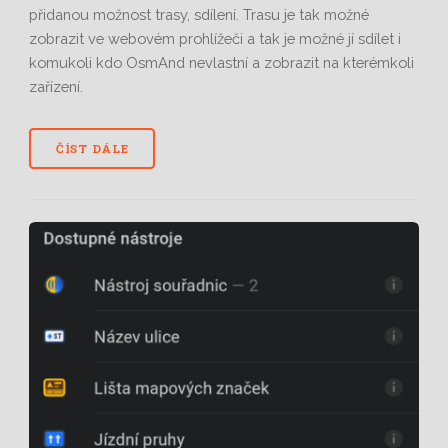
přidanou možnost trasy, sdílení. Trasu je tak možné
zobrazit ve webovém prohlížeči a tak je možné jí sdílet i
komukoli kdo OsmAnd nevlastní a zobrazit na kterémkoli
zařízení.
ČÍST DÁLE