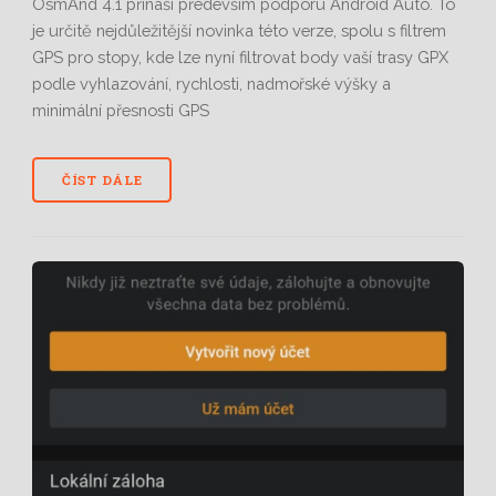
OsmAnd 4.1 přináší především podporu Android Auto. To
je určitě nejdůležitější novinka této verze, spolu s filtrem
GPS pro stopy, kde lze nyní filtrovat body vaší trasy GPX
podle vyhlazování, rychlosti, nadmořské výšky a
minimální přesnosti GPS
ČÍST DÁLE