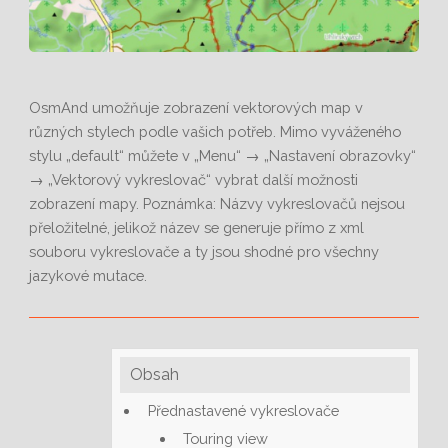
OsmAnd umožňuje zobrazení vektorových map v
různých stylech podle vašich potřeb. Mimo vyváženého
stylu „default“ můžete v „Menu“ → „Nastavení obrazovky“
→ „Vektorový vykreslovač“ vybrat další možnosti
zobrazení mapy. Poznámka: Názvy vykreslovačů nejsou
přeložitelné, jelikož název se generuje přímo z xml
souboru vykreslovače a ty jsou shodné pro všechny
jazykové mutace.
Obsah
Přednastavené vykreslovače
Touring view