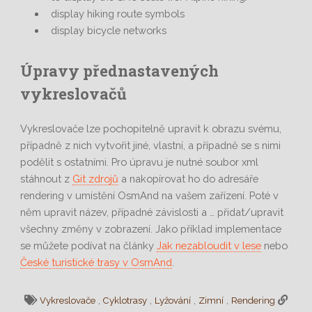
display hiking route symbols
display bicycle networks
Úpravy přednastavených
vykreslovačů
Vykreslovače lze pochopitelně upravit k obrazu svému,
případně z nich vytvořit jiné, vlastní, a případně se s nimi
podělit s ostatními. Pro úpravu je nutné soubor xml
stáhnout z
Git zdrojů
a nakopírovat ho do adresáře
rendering v umístění OsmAnd na vašem zařízení. Poté v
něm upravit název, případné závislosti a … přidat/upravit
všechny změny v zobrazení. Jako příklad implementace
se můžete podívat na články
Jak nezabloudit v lese
nebo
České turistické trasy v OsmAnd
.
,
,
,
,
Vykreslovače
Cyklotrasy
Lyžování
Zimní
Rendering