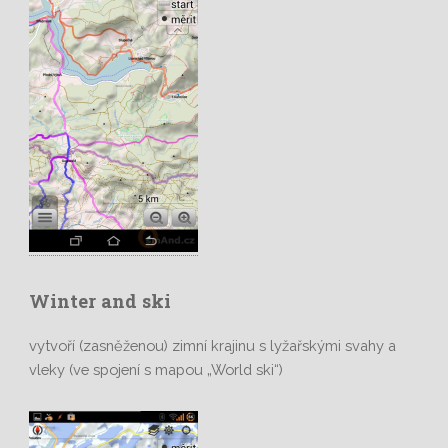
Winter and ski
vytvoří (zasněženou) zimní krajinu s lyžařskými svahy a
vleky (ve spojení s mapou „World ski“)