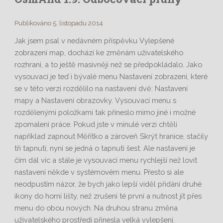
Publikováno 5. listopadu 2014
Jak jsem psal v nedávném příspěvku Vylepšené
zobrazení map, dochází ke změnám uživatelského
rozhraní, a to ještě masivněji než se předpokládalo. Jako
vysouvací je teď i bývalé menu Nastavení zobrazení, které
se v této verzi rozdělilo na nastavení dvě: Nastavení
mapy a Nastavení obrazovky. Vysouvací menu s
rozdělenými položkami tak přineslo mimo jiné i možné
zpomalení práce. Pokud jste v minulé verzi chtěli
například zapnout Měřítko a zároveň Skrýt hranice, stačily
tři tapnutí, nyní se jedná o tapnutí šest. Ale nastavení je
čím dál víc a stále je vysouvací menu rychlejší než lovit
nastavení někde v systémovém menu. Přesto si ale
neodpustím názor, že bych jako lepší viděl přidání druhé
ikony do horní lišty, než zrušení té první a nutnost jít přes
menu do obou nových. Na druhou stranu změna
uživatelského prostředí přinesla velká vylepšení.