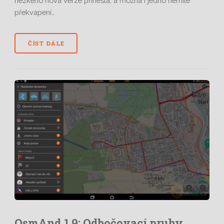
hezkého nová verze přinesla, a možná i jedno nemilé
překvapení…
ČÍST DÁLE
OsmAnd 1.9: Odbočovací pruhy