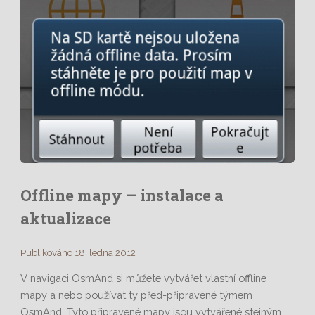
Offline mapy – instalace a
aktualizace
Publikováno 18. ledna 2012
V navigaci OsmAnd si můžete vytvářet vlastní offline
mapy a nebo používat ty před-připravené týmem
OsmAnd. Tyto připravené mapy jsou vytvářené stejným