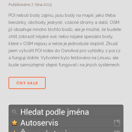
Publikováno 7. října 2013
POI neboli body zájmu, jsou body na mapě, jako třeba
benzínky, obchody, jeskyně, vzácné stromy a další. OSM
již obsahuje mnoho těchto bodů, ale je možné, že budete
chtít zobrazit nějaké své, nebo nějaké speciální body,
které v OSM nejsou a nelze je jednoduše doplnit. Zkusil
jsem vytvořit POI index do OsmAnd pro vyhlídky z poi.cz
a fungují dobře. Vytvoření bylo testováno na Linuxu, ale
bude samozřejmě stejně fungovat i na jiných systémech.
ČÍST DÁLE