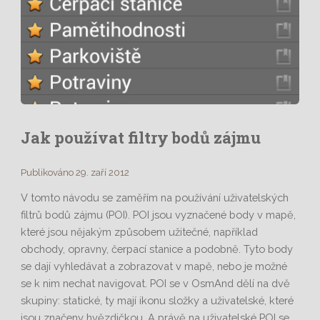
Jak používat filtry bodů zájmu
Publikováno 29. zaří 2012
V tomto návodu se zaměřím na používání uživatelských
filtrů bodů zájmu (POI). POI jsou vyznačené body v mapě,
které jsou nějakým způsobem užitečné, například
obchody, opravny, čerpací stanice a podobně. Tyto body
se dají vyhledávat a zobrazovat v mapě, nebo je možné
se k nim nechat navigovat. POI se v OsmAnd dělí na dvě
skupiny: statické, ty mají ikonu složky a uživatelské, které
jsou značeny hvězdičkou. A právě na uživatelské POI se