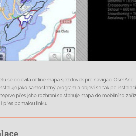
tu se objevila offline mapa sjezdovek pro navigaci OsmAn
 instaluje jako samostatný program a objeví se tak po instal
a teprve přes jeho rozhraní se stahuje mapa do mobilního zaří
 i přes pomalou linku.
alace