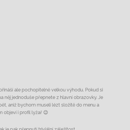
 přináší ale pochopitelně velkou výhodu. Pokud si
na něj jednoduše přepnete z hlavní obrazovky. Je
pět, aniž bychom museli lézt složitě do menu a
objeví i profil lyžař 😉
k je pak přepnutí triviální záležitost.