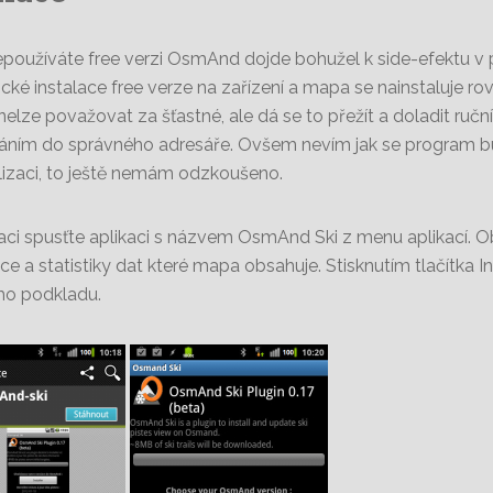
používáte free verzi OsmAnd dojde bohužel k side-efektu 
cké instalace free verze na zařízení a mapa se nainstaluje ro
nelze považovat za šťastné, ale dá se to přežít a doladit ruč
áním do správného adresáře. Ovšem nevím jak se program 
alizaci, to ještě nemám odzkoušeno.
laci spusťte aplikaci s názvem OsmAnd Ski z menu aplikací. O
ce a statistiky dat které mapa obsahuje. Stisknutím tlačítka I
o podkladu.