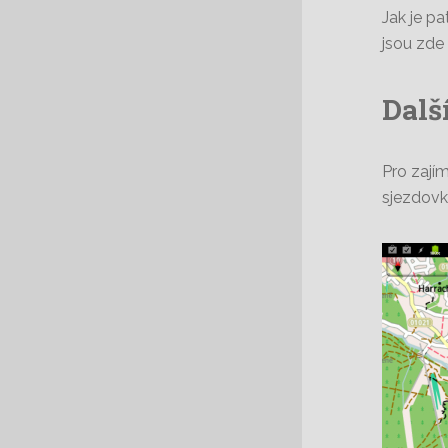
Jak je p
jsou zde
Dalš
Pro zají
sjezdovk