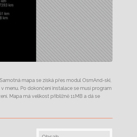
d. Samotná mapa se získá přes modul OsmAnd-ski,
aci v menu. Po dokončení instalace se musí program
zení. Mapa má velikost přibližně 11MB a dá se
Obsah