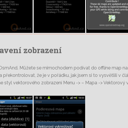
avení zobrazení
OsmAnd. Můžete se mimochodem podívat do offline map na det
 překontrolovat, že je v pořádku, jak jsem si to vysvětlili v č
 styl vektorového zobrazení Menu -> – Mapa -> Vektorový vy