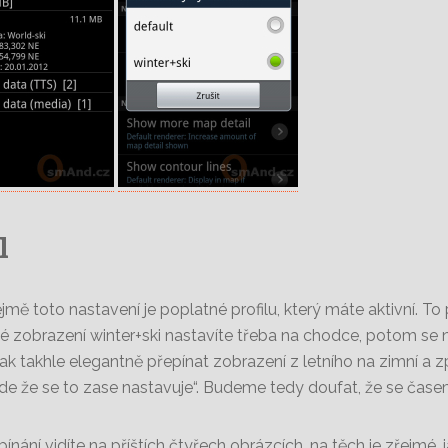
l
mě toto nastavení je poplatné profilu, který máte aktivní. To
é zobrazení winter+ski nastavíte třeba na chodce, potom se 
k takhle elegantně přepínat zobrazení z letního na zimní a z
de že se to zase nastavuje“. Budeme tedy doufat, že se časem 
ínání vidíte na příštích čtyřech obrázcích, na těch je zřejmé, ja