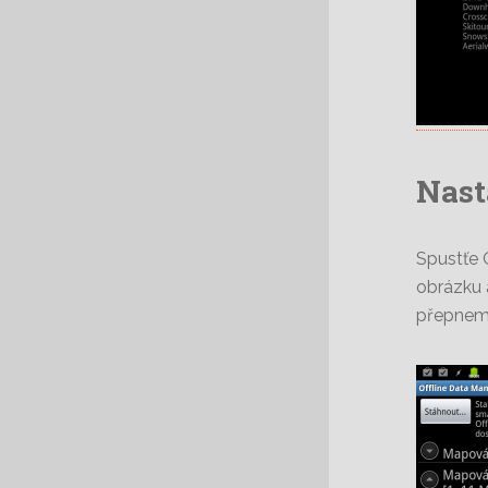
Nast
Spustťe 
obrázku a
přepneme