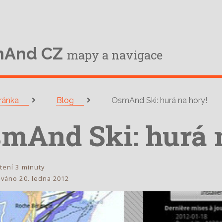
e
mAnd CZ
mapy a navigace
tránka
Blog
OsmAnd Ski: hurá na hory!
mAnd Ski: hurá 
tení 3 minuty
ováno 20. ledna 2012