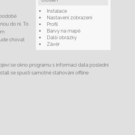
Instalace
v podobě
Nastavení zobrazení
vnou do ní. To
Profil
Barvy na mapě
ním
Další obrázky
bude chovat
Závěr
bjeví se okno programu s informací data poslední
nstall se spustí samotné stahování offline