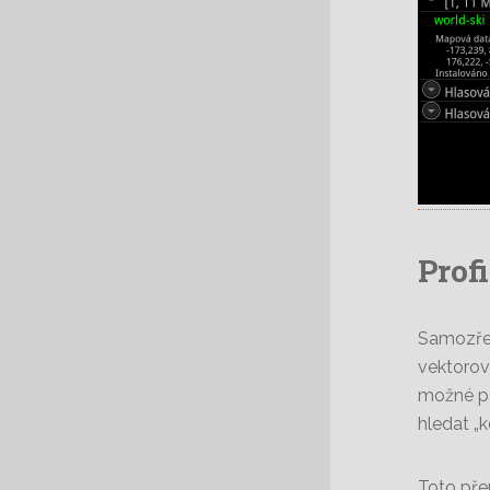
Profi
Samozřej
vektorov
možné pa
hledat „k
Toto přep