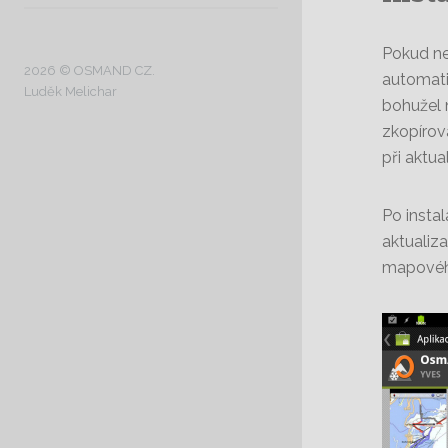
Pokud ne
2026 © OSMAND CZ.
automati
Luděk Melichar
bohužel 
zkopírov
při aktu
Po insta
aktualiza
mapovéh