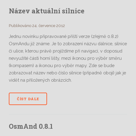
Název aktuální silnice
Publikováno 24. července 2012
Jednu novinku připravované příští verze (zřejmě 0.8.2)
OsmAndu již známe. Je to zobrazení názvu dálnice, silnice
či ulice, kterou právě projíždíme při navigaci, v doposud
nevyužité části horní lišty, mezi ikonou pro výběr směru
(kompasem) a ikonou pro výběr mapy. Zde se bude
zobrazovat název nebo číslo silnice (případně obojí) jak je
vidět na přiložených obrázcích.
ČÍST DÁLE
OsmAnd 0.8.1