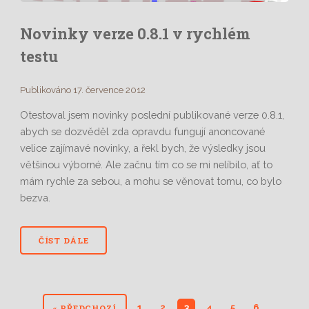
Novinky verze 0.8.1 v rychlém
testu
Publikováno 17. července 2012
Otestoval jsem novinky poslední publikované verze 0.8.1,
abych se dozvěděl zda opravdu fungují anoncované
velice zajímavé novinky, a řekl bych, že výsledky jsou
většinou výborné. Ale začnu tím co se mi nelíbilo, ať to
mám rychle za sebou, a mohu se věnovat tomu, co bylo
bezva.
ČÍST DÁLE
1
2
3
4
5
6
« PŘEDCHOZÍ